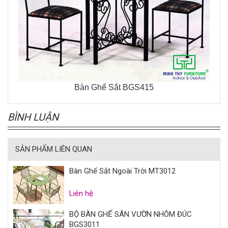
Bàn Ghế Sắt BGS415
BÌNH LUẬN
SẢN PHẨM LIÊN QUAN
Bàn Ghế Sắt Ngoài Trời MT3012
Liên hệ
BỘ BÀN GHẾ SÂN VƯỜN NHÔM ĐÚC
BGS3011