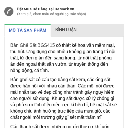
Đặt Mua Dễ Dàng Tại DeMark.vn
(Xem giá, chọn mẫu có người gọi xác nhận)
BÌNH LUẬN
MÔ TẢ SẢN PHẨM
Bàn Ghế Sắt BGS415
có thiết kế hoa văn mềm mại,
thu hút. Ứng dụng cho nhiều không gian trang trí nội
thất, từ đơn giản đến sang trọng, từ nội thất phòng
ăn đến ngoại thất sân vườn, từ truyền thống đến
năng động, cá tính.
Bàn ghế sắt có cấu tạo bằng sắt kẽm, các ống sắt
được hàn nối với nhau cẩn thận. Các mối nối được
mài nhẵn tạo vẻ đẹp cũng như tránh gây nguy hiểm
cho người sử dụng. Khung sắt được xử lý chống gỉ
và phủ sơn tĩnh điện nên cực kì bền bỉ, bề mặt sắt sẽ
không chịu ảnh hưởng trực tiếp của mưa gió, các
chất ngoài môi trường gây gỉ sét mất thẩm mĩ.
Các thanh sắt được những người thợ cơ khí uốn