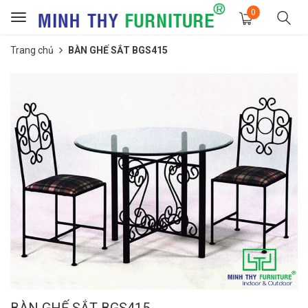
0
Toggle
navigation
Trang chủ
BÀN GHẾ SẮT BGS415
BÀN GHẾ SẮT BGS415