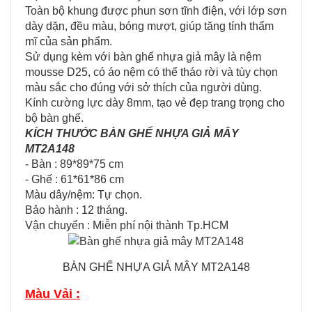
Toàn bộ khung được phun sơn tĩnh điện, với lớp sơn
dày dặn, đều màu, bóng mượt, giúp tăng tính thẩm
mĩ của sản phẩm.
Sử dụng kèm với bàn ghế nhựa giả mây là nệm
mousse D25, có áo nệm có thể tháo rời và tùy chọn
màu sắc cho đúng với sở thích của người dùng.
Kính cường lực dày 8mm, tạo vẻ đẹp trang trọng cho
bộ bàn ghế.
KÍCH THƯỚC BÀN GHẾ NHỰA GIẢ MÂY
MT2A148
- Bàn : 89*89*75 cm
- Ghế : 61*61*86 cm
Màu dây/nệm: Tự chọn.
Bảo hành : 12 tháng.
Vận chuyển : Miễn​ p​hí nội thành​ Tp.HCM
BÀN GHẾ NHỰA GIẢ MÂY MT2A148
Màu Vải :