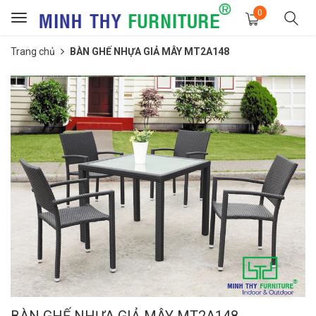
0
Toggle
navigation
Trang chủ
BÀN GHẾ NHỰA GIẢ MÂY MT2A148
BÀN GHẾ NHỰA GIẢ MÂY MT2A148