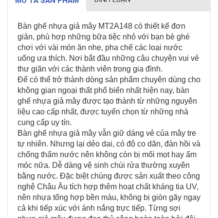
MÔ TẢ SẢN PHẨM
Bàn ghế nhựa giả mây MT2A148 có thiết kế đơn
giản, phù hợp những bữa tiệc nhỏ với bạn bè ghé
chơi với vài món ăn nhẹ, pha chế các loại nước
uống ưa thích. Nơi bắt đầu những câu chuyện vui vẻ
thư giãn với các thành viên trong gia đình.
Để có thể trở thành dòng sản phẩm chuyên dùng cho
không gian ngoại thất phổ biến nhất hiện nay, bàn
ghế nhựa giả mây được tạo thành từ những nguyên
liệu cao cấp nhất, được tuyển chọn từ những nhà
cung cấp uy tín.
Bàn ghế nhựa giả mây vẫn giữ dáng vẻ của mây tre
tự nhiên. Nhưng lại dẻo dai, có độ co dãn, đàn hồi và
chống thấm nước nên không còn bị mối mọt hay ẩm
móc nữa. Dễ dàng vệ sinh chùi rửa thường xuyên
bằng nước. Đặc biệt chúng được sản xuất theo công
nghệ Châu Âu tích hợp thêm hoạt chất kháng tia UV,
nên nhựa tổng hợp bền màu, không bị giòn gãy ngay
cả khi tiếp xúc với ánh nắng trực tiếp. Từng sợi