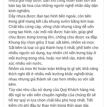
nhựa giả mây được đan thủ công hoàn toàn bởi đôi
bàn tay tài hoa của những người nghệ nhân dày dặn
kinh nghiệm.
Dây nhựa được đan tạo hình bên ngoài, còn bên
trong ghế mang kết cấu khung sườn bằng kim loại.
Chất liệu cứng cáp, vững chãi nhưng cũng dễ uốn
cong tạo hình, các mối nối được hàn kín, giúp ghế
chịu được trọng lượng lớn, chống chịu được va đập.
Khung tùy chọn giữa 3 loại: sắt kẽm, nhôm và inox.
Sắt kẽm là loại có giá thành hợp lí nhất, phổ biến cho
nhiều người sử dụng, tuy nhiên chỉ nên trưng bày ở
môi trường trong nhà, hoặc nơi khô ráo, tránh tiếp
xúc nhiều với nước.
Nhôm và inox thì hoàn toàn không bị gỉ sét, khả năng
thích nghi tốt ở nhiều môi trường khắc nghiệt khác
nhau nhưng giá thành sẽ cao hơn nhiều so với sắt
kẽm.
Tùy vào nhu cầu sử dụng của Quý Khách hàng mà
đội ngũ tư vấn viên chuyên nghiệp của chúng tôi sẽ
hỗ trợ quý vị lựa chọn chất liệu phù hợp nhất. Tiết
kiệm chi phí đầu tư thay mới trong thời gian dài.