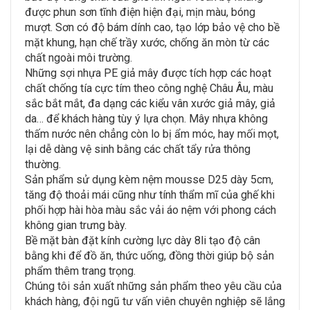
được phun sơn tĩnh điện hiện đại, mịn màu, bóng
mượt. Sơn có độ bám dính cao, tạo lớp bảo vệ cho bề
mặt khung, hạn chế trầy xước, chống ăn mòn từ các
chất ngoài môi trường.
Những sợi nhựa PE giả mây được tích hợp các hoạt
chất chống tía cực tím theo công nghệ Châu Âu, màu
sắc bắt mắt, đa dạng các kiểu vân xước giả mây, giả
da… để khách hàng tùy ý lựa chọn. Mây nhựa không
thấm nước nên chẳng còn lo bị ẩm móc, hay mối mọt,
lại dễ dàng vệ sinh bằng các chất tẩy rửa thông
thường.
Sản phẩm sử dụng kèm nệm mousse D25 dày 5cm,
tăng độ thoải mái cũng như tính thẩm mĩ của ghế khi
phối hợp hài hòa màu sắc vải áo nệm với phong cách
không gian trưng bày.
Bề mặt bàn đặt kính cường lực dày 8li tạo độ cân
bằng khi để đồ ăn, thức uống, đồng thời giúp bộ sản
phẩm thêm trang trọng.
Chúng tôi sản xuất những sản phẩm theo yêu cầu của
khách hàng, đội ngũ tư vấn viên chuyên nghiệp sẽ lắng