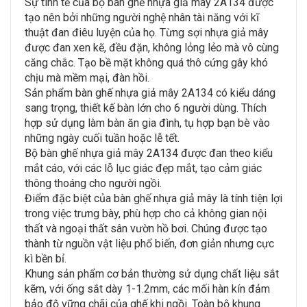
Sự tinh tế của bộ bàn ghế nhựa giả mây 2A134 được
tạo nên bởi những người nghệ nhân tài năng với kĩ
thuật đan điêu luyện của họ. Từng sợi nhựa giả mây
được đan xen kẽ, đều đặn, không lỏng lẻo mà vô cùng
căng chắc. Tạo bề mặt không quá thô cứng gây khó
chịu mà mềm mại, đàn hồi.
Sản phẩm bàn ghế nhựa giả mây 2A134 có kiểu dáng
sang trọng, thiết kế bàn lớn cho 6 người dùng. Thích
hợp sử dụng làm bàn ăn gia đình, tụ hợp bạn bè vào
những ngày cuối tuần hoặc lễ tết.
Bộ bàn ghế nhựa giả mây 2A134 được đan theo kiểu
mắt cáo, với các lỗ lục giác đẹp mắt, tạo cảm giác
thông thoáng cho người ngồi.
Điểm đặc biệt của bàn ghế nhựa giả mây là tính tiện lợi
trong việc trưng bày, phù hợp cho cả không gian nội
thất và ngoại thất sân vườn hồ bơi. Chúng được tạo
thành từ nguồn vật liệu phổ biến, đơn giản nhưng cực
kì bền bỉ.
Khung sản phẩm cơ bản thường sử dụng chất liệu sắt
kẽm, với ống sắt dày 1-1.2mm, các mối hàn kín đảm
bảo độ vững chãi của ghế khi ngồi. Toàn bộ khung