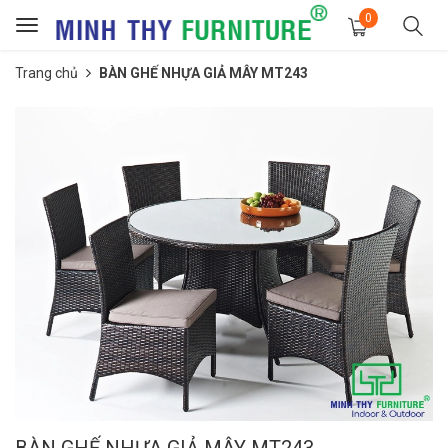
0
Toggle
navigation
Trang chủ
BÀN GHẾ NHỰA GIẢ MÂY MT243
BÀN GHẾ NHỰA GIẢ MÂY MT243