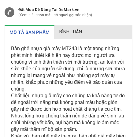
Đặt Mua Dễ Dàng Tại DeMark.vn
(Xem giá, chọn mẫu có người gọi xác nhận)
BÌNH LUẬN
MÔ TẢ SẢN PHẨM
Bàn ghế nhựa giả mây MT243 là một trong những
phát minh, thiết kế hiện nay được mọi người ưa
chuộng vì tính thân thiện với môi trường, an toàn với
sức khỏe của người sử dụng, chỉ là những sợi nhựa
nhưng lại mang vẻ ngoài như những sợi mây tự
nhiên, khắc phục những yếu điểm về bảo quản của
chúng.
Chất liệu nhựa giả mây cho chúng ta khả năng tự do
để ngoài trời nắng mà không phai màu hoặc giòn
gãy nhờ được tích hợp hoạt chất kháng tia cực tím.
Nhựa tổng hợp chống thấm nên dễ dàng vệ sinh lau
chùi những vết bẩn, bụi bặm mà không lo ẩm móc
gây mất thẩm mĩ bộ sản phẩm.
Khác với bàn ghế mây tre xưa, bàn ghế giả mây hiện