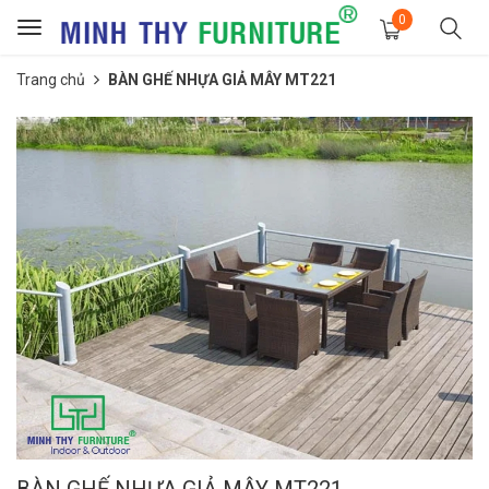
0
Toggle
navigation
Trang chủ
BÀN GHẾ NHỰA GIẢ MÂY MT221
BÀN GHẾ NHỰA GIẢ MÂY MT221