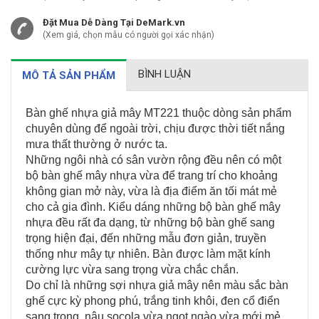
Đặt Mua Dễ Dàng Tại DeMark.vn
(Xem giá, chọn mẫu có người gọi xác nhận)
BÌNH LUẬN
MÔ TẢ SẢN PHẨM
Bàn ghế nhựa giả mây MT221 thuộc dòng sản phẩm
chuyên dùng để ngoài trời, chịu được thời tiết nắng
mưa thất thường ở nước ta.
Những ngôi nhà có sân vườn rộng đều nên có một
bộ bàn ghế mây nhựa vừa để trang trí cho khoảng
không gian mở này, vừa là địa điểm ăn tối mát mẻ
cho cả gia đình. Kiểu dáng những bộ bàn ghế mây
nhựa đều rất đa dạng, từ những bộ bàn ghế sang
trọng hiện đại, đến những mẫu đơn giản, truyền
thống như mây tự nhiên. Bàn được làm mặt kính
cường lực vừa sang trọng vừa chắc chắn.
Do chỉ là những sợi nhựa giả mây nên màu sắc bàn
ghế cực kỳ phong phú, trắng tinh khôi, đen cổ điển
sang trọng, nâu socola vừa ngọt ngào vừa mới mẻ,