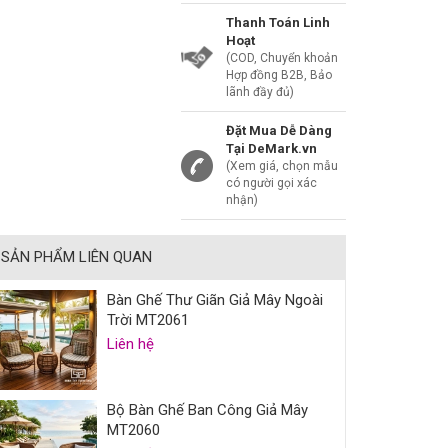
Thanh Toán Linh
Hoạt
(COD, Chuyển khoản
Hợp đồng B2B, Bảo
lãnh đầy đủ)
Đặt Mua Dễ Dàng
Tại DeMark.vn
(Xem giá, chọn mẫu
có người gọi xác
nhận)
SẢN PHẨM LIÊN QUAN
Bàn Ghế Thư Giãn Giả Mây Ngoài
Trời MT2061
Liên hệ
Bộ Bàn Ghế Ban Công Giả Mây
MT2060