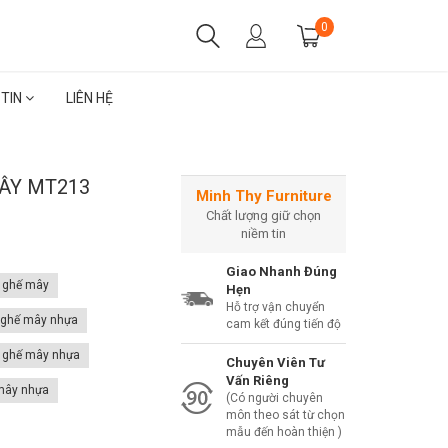
0
 TIN
LIÊN HỆ
ÂY MT213
Minh Thy Furniture
Chất lượng giữ chọn
niềm tin
Giao Nhanh Đúng
 ghế mây
Hẹn
Hỗ trợ vận chuyển
 ghế mây nhựa
cam kết đúng tiến độ
 ghế mây nhựa
Chuyên Viên Tư
Vấn Riêng
mây nhựa
(Có người chuyên
môn theo sát từ chọn
mẫu đến hoàn thiện )