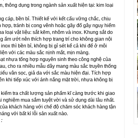
n, thông dụng trong ngành sản xuất hiện tại: kim loại
 cáp, bền bỉ. Thiết kế với kết cấu vững chắc, chịu
h hợp, tránh bị cong vênh hoặc gãy đổ gây nguy hiểm
 loại vật liệu: sắt kẽm, nhôm và inox. Khung sắt do
ờng ẩm ướt nên thích hợp trang trí cho không gian nội
nox thì bền bỉ, không bị gỉ sét kể cả khi để ở môi
iện với các màu sắc nịnh mắt, mịn màng.
hạt nhựa tổng hợp nguyên sinh theo công nghệ của
hau, cho ra nhiều mẫu dây mang màu sắc truyền thống
iểu vân sọc, giả da với sắc màu hiện đại. Tích hợp
n khi tiếp xúc với ánh nắng mặt trời, nhựa không bị
kiểm tra chất lượng sản phẩm kĩ càng trước khi giao
 nghiệm mua sắm tuyệt vời và sử dụng dài lâu nhất.
t của khách hàng với chế độ chăm sóc khách hàng tận
áng với bất kì lỗi sản xuất nào.
: