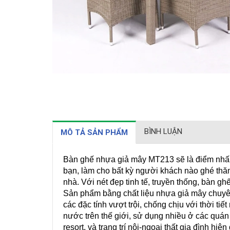
BÌNH LUẬN
MÔ TẢ SẢN PHẨM
Bàn ghế nhựa giả mây MT213 sẽ là điểm nhấn 
bạn, làm cho bất kỳ người khách nào ghé thă
nhà. Với nét đẹp tinh tế, truyền thống, bàn g
Sản phẩm bằng chất liệu nhựa giả mây chuyên 
các đặc tính vượt trội, chống chịu với thời t
nước trên thế giới, sử dụng nhiều ở các quán
resort, và trang trí nội-ngoại thất gia đình hiện 