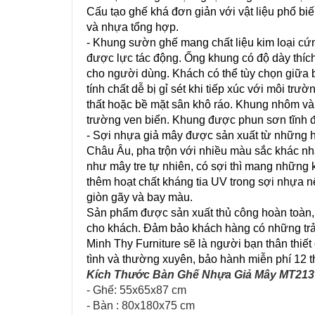
Cấu tạo ghế khá đơn giản với vật liệu phổ biế
và nhựa tổng hợp.
- Khung sườn ghế mang chất liệu kim loại cứng
được lực tác động. Ống khung có độ dày thíc
cho người dùng. Khách có thể tùy chọn giữa ba
tính chất dễ bị gỉ sét khi tiếp xúc với môi trư
thất hoặc bề mặt sân khô ráo. Khung nhôm và i
trường ven biển. Khung được phun sơn tĩnh đ
- Sợi nhựa giả mây được sản xuất từ những 
Châu Âu, pha trộn với nhiều màu sắc khác n
như mây tre tự nhiên, có sợi thì mang những k
thêm hoạt chất kháng tia UV trong sợi nhựa nê
giòn gãy và bay màu.
Sản phẩm được sản xuất thủ công hoàn toàn, 
cho khách. Đảm bảo khách hàng có những trải
Minh Thy Furniture sẽ là người bạn thân thiế
tình và thường xuyên, bảo hành miễn phí 12 th
Kích Thước Bàn Ghế Nhựa Giả Mây MT213 
- Ghế: 55x65x87 cm
- Bàn : 80x180x75 cm