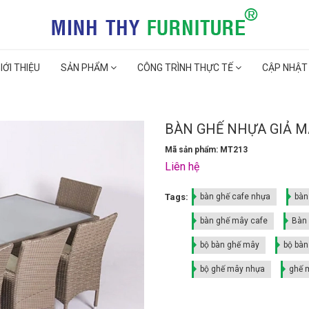
IỚI THIỆU
SẢN PHẨM
CÔNG TRÌNH THỰC TẾ
CẬP NHẬT
BÀN GHẾ NHỰA GIẢ M
Mã sản phẩm: MT213
Liên hệ
Tags:
bàn ghế cafe nhựa
bàn
bàn ghế mây cafe
Bàn
bộ bàn ghế mây
bộ bàn
bộ ghế mây nhựa
ghế 