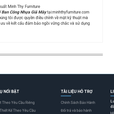
 Ban Công Nhựa Giả Mây
tại:minhthyfurniture.com
húng tôi được quyền điều chỉnh về mặt kỹ thuật mà
 ưu về kết cấu đảm bảo ngồi vững chắc và sử dụng
Ụ NỔI BẬT
TÀI LIỆU HỖ TRỢ
L
L
t Theo Yêu Cầu Riêng
Chính Sách Bảo Hành
đ
Thiết Kế Theo Yêu Cầu
Đổi trả và bảo hành
Hã