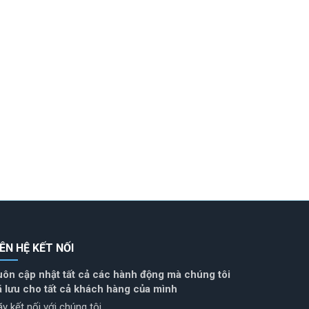
IÊN HỆ KẾT NỐI
uôn cập nhật tất cả các hành động mà chúng tôi
ã lưu cho tất cả khách hàng của mình
y kết nối với chúng tôi.