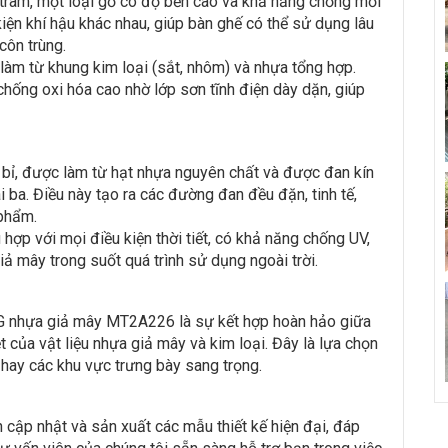
 tràm, một loại gỗ có độ bền cao và khả năng chống mối
kiện khí hậu khác nhau, giúp bàn ghế có thể sử dụng lâu
côn trùng.
làm từ khung kim loại (sắt, nhôm) và nhựa tổng hợp.
 chống oxi hóa cao nhờ lớp sơn tĩnh điện dày dặn, giúp
n bỉ, được làm từ hạt nhựa nguyên chất và được đan kín
i ba. Điều này tạo ra các đường đan đều đặn, tinh tế,
 phẩm.
hợp với mọi điều kiện thời tiết, có khả năng chống UV,
ả mây trong suốt quá trình sử dụng ngoài trời.
 nhựa giả mây MT2A226 là sự kết hợp hoàn hảo giữa
t của vật liệu nhựa giả mây và kim loại. Đây là lựa chọn
hay các khu vực trưng bày sang trọng.
n cập nhật và sản xuất các mẫu thiết kế hiện đại, đáp