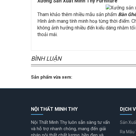
Xưởng Sản Xuất Minh Thy Furniture
Tham khảo thêm nhiều mẫu sản phẩm
Bàn Ghế
Hình ảnh mang tính minh hoạ từng thời điểm. C
không ảnh hưởng nhiều đến kiểu dáng nhằm tối
thoải mái.
BÌNH LUẬN
Sản phẩm vừa xem:
NỘI THẤT MINH THY
DỊCH V
Nội Thất Minh Thy luôn sẵn sàng tư vấn
Sản Xuấ
và hỗ trợ nhanh chóng, mang đến giải
Ra Mẫu 
pháp nội thất chất lượng, bền đẹp và