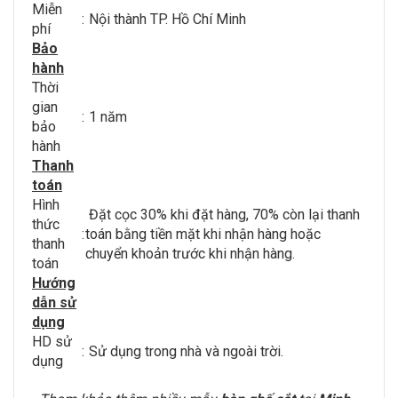
Miễn
:
Nội thành TP. Hồ Chí Minh
phí
Bảo
hành
Thời
gian
:
1 năm
bảo
hành
Thanh
toán
Hình
Đặt cọc 30% khi đặt hàng, 70% còn lại thanh
thức
:
toán bằng tiền mặt khi nhận hàng hoặc
thanh
chuyển khoản trước khi nhận hàng.
toán
Hướng
dẫn sử
dụng
HD sử
:
Sử dụng trong nhà và ngoài trời.
dụng