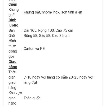
điểm
Khung
:
Khung sắt/nhôm/inox, sơn tĩnh điện
ghế
Định
lượng
Bàn
:
Dài 165, Rộng 100, Cao 75 cm
Ghế
:
Rộng 58, Sâu 58, Cao 85 cm
Hình
thức
:
Carton và PE
đóng
gói
Giao
hàng
Thời
gian
7-10 ngày với hàng có sẵn/20-25 ngày với
:
giao
hàng đặt
hàng
Khu vực
giao
:
Toàn quốc
hàng