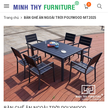
0
Toggle
navigation
Trang chủ
BÀN GHẾ ĂN NGOÀI TRỜI POLYWOOD MT2025
BÀN GHẾ ĂN NGOÀI TRỜI POLYWOOD