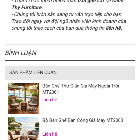
- Tham khảo thêm nhiều mẫu
bàn ghế sắt
tại
Minh
Thy Furniture
.
- Chúng tôi luôn sẵn sàng tư vấn trực tiếp cho bạn.
Trao đổi ngay với đội ngũ nhân viên kinh doanh của
chúng tôi theo cách của bạn qua thông tin
liên hệ
.
BÌNH LUẬN
SẢN PHẨM LIÊN QUAN
Bàn Ghế Thư Giãn Giả Mây Ngoài Trời
MT2061
Liên hệ
Bộ Bàn Ghế Ban Công Giả Mây MT2060
Liên hệ